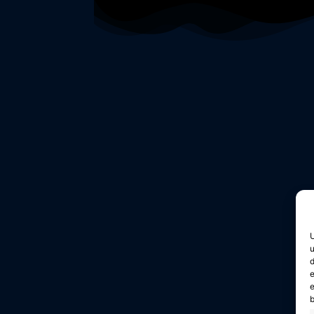
U
u
d
e
e
b