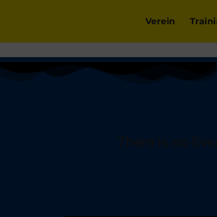
Verein
Train
There is no Eve