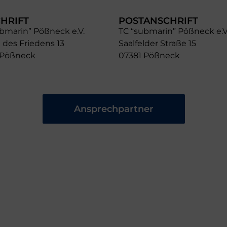
HRIFT
POSTANSCHRIFT
bmarin” Pößneck e.V.
TC “submarin” Pößneck e.V
 des Friedens 13
Saalfelder Straße 15
 Pößneck
07381 Pößneck
Ansprechpartner
Wichtiges
Veranstaltu
Ansprechpartner
Trainingszeit
Downloads
Termine
Blog