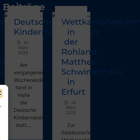
Beiträge
enregen
Deutsche
Wettkampfwoche
Kindermeisterschaft
in
der
30.
März
Rohland-
2026
in“
Matthes-
Am
k
Schwimmhalle
vergangenen
Wochenende
in
fand in
Erfurt
Halle
die
26.
,
März
Deutsche
2026
Kindermeisterschaft
statt,...
Zur
Süddeutschen