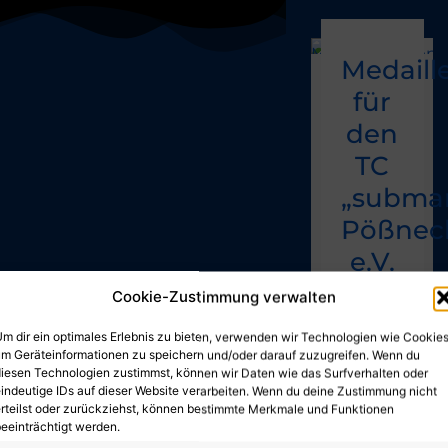
Medaill
für
den
TC
„submar
Pößnec
e.V.
Cookie-Zustimmung verwalten
7. Mai
2026
m dir ein optimales Erlebnis zu bieten, verwenden wir Technologien wie Cookies
Ein
m Geräteinformationen zu speichern und/oder darauf zuzugreifen. Wenn du
iesen Technologien zustimmst, können wir Daten wie das Surfverhalten oder
rundum
indeutige IDs auf dieser Website verarbeiten. Wenn du deine Zustimmung nicht
erfolgreiches
rteilst oder zurückziehst, können bestimmte Merkmale und Funktionen
Wochenende
eeinträchtigt werden.