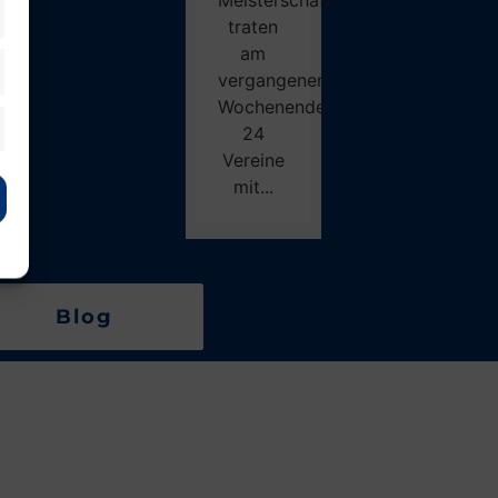
Meisterschaft
traten
am
vergangenen
Wochenende
24
Vereine
mit...
Blog