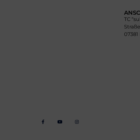
ANSC
TC “su
Straße
07381
Folgt Uns