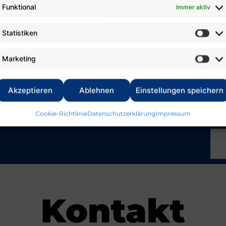
erlebten
Funktional
Immer aktiv
unsere
8
Statistiken
Sportler
bei
Marketing
den...
Akzeptieren
Ablehnen
Einstellungen speichern
Cookie-Richtlinie
Datenschutzerklärung
Impressum
Kontakt