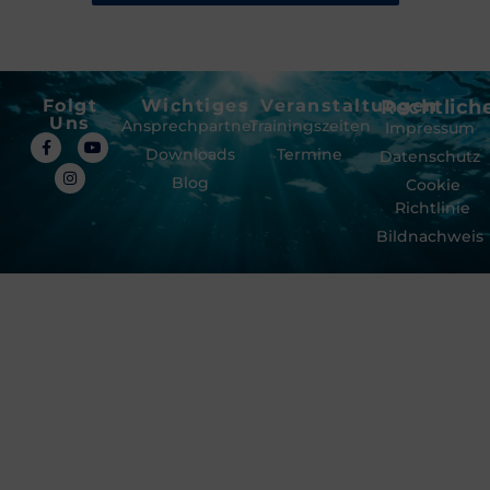
Folgt
Wichtiges
Veranstaltungen
Rechtlich
Uns
Ansprechpartner
Trainingszeiten
Impressum
Downloads
Termine
Datenschutz
Blog
Cookie
Richtlinie
Bildnachweis