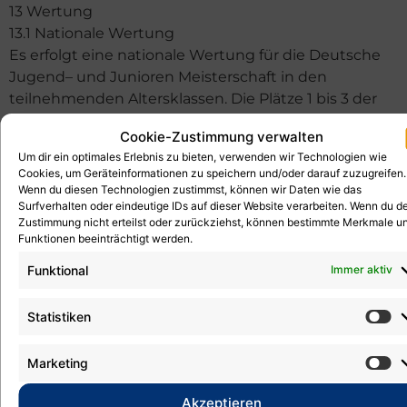
13 Wertung
13.1 Nationale Wertung
Es erfolgt eine nationale Wertung für die Deutsche
Jugend– und Junioren Meisterschaft in den
teilnehmenden Altersklassen. Die Plätze 1 bis 3 der
nationalen Meisterschaftswertungen erhalten einen
Cookie-Zustimmung verwalten
Pokal und je Spieler eine Medaille. Jeder Spieler
Um dir ein optimales Erlebnis zu bieten, verwenden wir Technologien wie
erhält eine Urkunde.
Cookies, um Geräteinformationen zu speichern und/oder darauf zuzugreifen.
13.2 Allgemeines
Wenn du diesen Technologien zustimmst, können wir Daten wie das
Surfverhalten oder eindeutige IDs auf dieser Website verarbeiten. Wenn du d
Es wird nach den Vorgaben des Regelwerkes und
Zustimmung nicht erteilst oder zurückziehst, können bestimmte Merkmale u
nach der Wettkampfordnung verfahren. Spielt bei
Funktionen beeinträchtigt werden.
einer Mannschaft ein Spieler mit, der keine
Funktional
Immer aktiv
Startgenehmigung hat, bzw. nicht zu den vorher
gemeldeten Spielern gehört, so wird die betreffende
Mannschaft disqualifiziert und die bereits
Statistiken
ausgetragenen Spiele dieser Mannschaft werden
annulliert.
Marketing
14 Einsprüche und Proteste
Akzeptieren
14.1 Ausschreibung