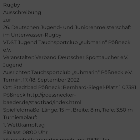
Rugby
Ausschreibung
zur
26. Deutschen Jugend- und Juniorenmeisterschaft
im Unterwasser-Rugby
VDST Jugend Tauchsportclub „submarin“ Pößneck
e.V.
Veranstalter: Verband Deutscher Sporttaucher e.V.
Jugend
Ausrichter: Tauchsportclub „submarin“ Pößneck e.V.
Termin: 17./18. September 2022
Ort: Stadtbad Pößneck; Bernhard-Siegel-Platz 1 07381
Pößneck http://poessnecker-
baeder.de/stadtbad/index.html
Spielfeldmaße: Länge: 15 m, Breite: 8 m, Tiefe: 3.50 m
Turnierablauf:
1. Wettkampftag
Einlass: 08:00 Uhr
Mannschaftsführerbesprechung: 08:15 Uhr