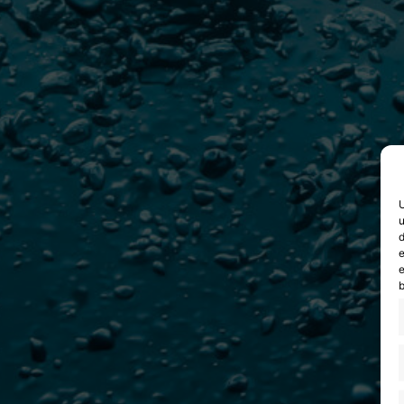
U
u
d
e
e
b