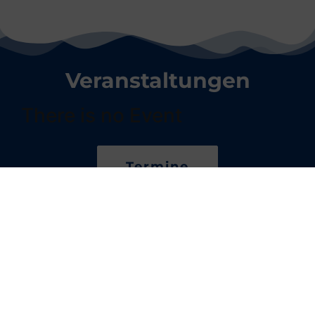
Veranstaltungen
There is no Event
Termine
Beiträge
Medaillenregen für den TC
„submarin“ Pößneck e.V.