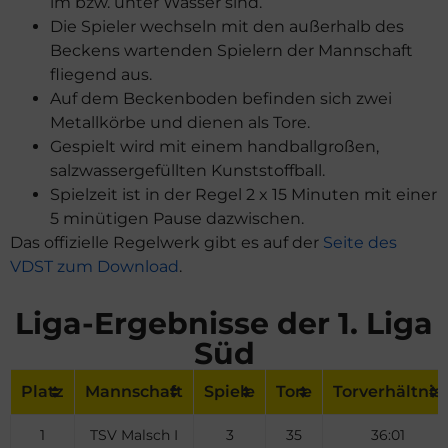
im bzw. unter Wasser sind.
Die Spieler wechseln mit den außerhalb des
Beckens wartenden Spielern der Mannschaft
fliegend aus.
Auf dem Beckenboden befinden sich zwei
Metallkörbe und dienen als Tore.
Gespielt wird mit einem handballgroßen,
salzwassergefüllten Kunststoffball.
Spielzeit ist in der Regel 2 x 15 Minuten mit einer
5 minütigen Pause dazwischen.
Das offizielle Regelwerk gibt es auf der
Seite des
VDST zum Download
.
Liga-Ergebnisse der 1. Liga
Süd
Platz
Mannschaft
Spiele
Tore
Torverhältnis
1
TSV Malsch I
3
35
36:01