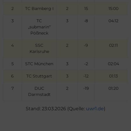
2
TC Bamberg I
2
15
15:00
3
TC
3
-8
04:12
„submarin“
Pößneck
4
SSC
2
-9
02:11
Karlsruhe
5
STC München
3
-2
02:04
6
TC Stuttgart
3
-12
01:13
7
DUC
2
-19
01:20
Darmstadt
Stand: 23:03.2026 (Quelle:
uwr1.de
)