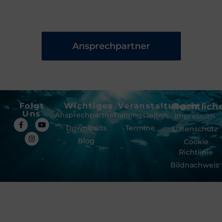
Ansprechpartner
Folgt
Wichtiges
Veranstaltungen
Rechtlich
Uns
Ansprechpartner
Trainingszeiten
Impressum
Downloads
Termine
Datenschutz
Blog
Cookie
Richtlinie
Bildnachweis