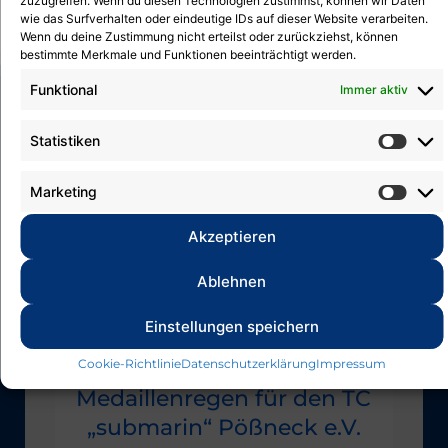
zuzugreifen. Wenn du diesen Technologien zustimmst, können wir Daten
Weiter
→
wie das Surfverhalten oder eindeutige IDs auf dieser Website verarbeiten.
Wenn du deine Zustimmung nicht erteilst oder zurückziehst, können
bestimmte Merkmale und Funktionen beeinträchtigt werden.
Funktional
Immer aktiv
Veranstaltungen
Statistiken
There is no Event
Marketing
Akzeptieren
Termine
Ablehnen
Einstellungen speichern
Beiträge
Cookie-Richtlinie
Datenschutzerklärung
Impressum
Medaillenregen für den TC
„submarin“ Pößneck e.V.