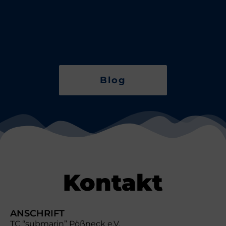
Blog
Kontakt
ANSCHRIFT
TC “submarin” Pößneck e.V.