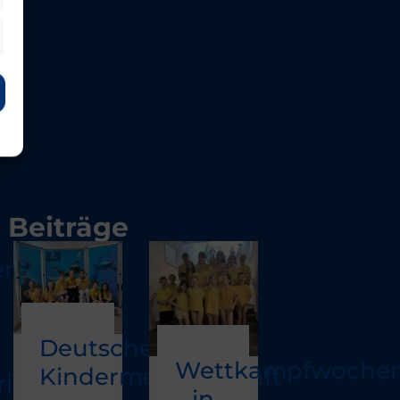
Beiträge
enregen
Deutsche
Wettkampfwoche
Kindermeisterschaft
in“
in