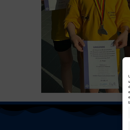
U
u
d
e
e
b