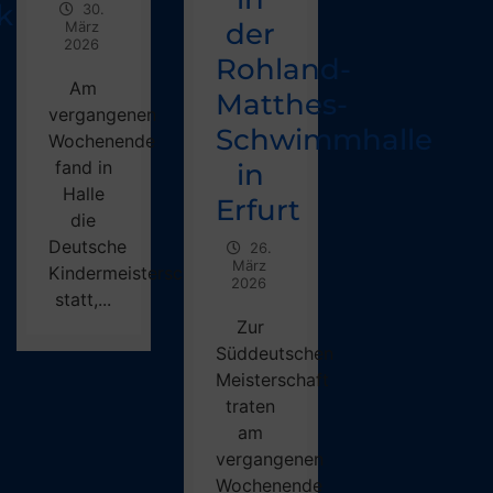
k
30.
der
März
2026
Rohland-
Am
Matthes-
vergangenen
Schwimmhalle
Wochenende
fand in
in
Halle
Erfurt
die
Deutsche
26.
März
Kindermeisterschaft
2026
statt,...
Zur
Süddeutschen
Meisterschaft
traten
am
vergangenen
Wochenende