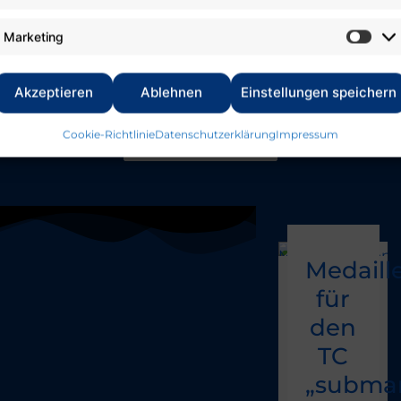
Veranstaltungen
Marketing
nt
Akzeptieren
Ablehnen
Einstellungen speichern
Termine
Cookie-Richtlinie
Datenschutzerklärung
Impressum
Medaill
für
den
TC
„submar