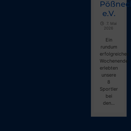
Pößnec
e.V.
7. Mai
2026
Ein
rundum
erfolgreiches
Wochenende
erlebten
unsere
8
Sportler
bei
den...