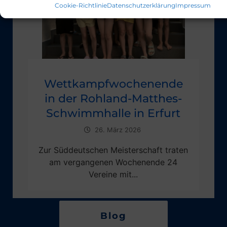
Cookie-Richtlinie
Datenschutzerklärung
Impressum
Wettkampfwochenende
in der Rohland-Matthes-
Schwimmhalle in Erfurt
26. März 2026
Zur Süddeutschen Meisterschaft traten
am vergangenen Wochenende 24
Vereine mit...
Blog