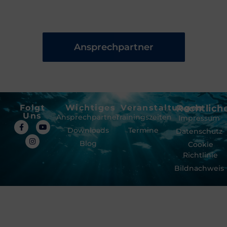
Ansprechpartner
Folgt
Wichtiges
Veranstaltungen
Rechtlich
Uns
Ansprechpartner
Trainingszeiten
Impressum
Downloads
Termine
Datenschutz
Blog
Cookie
Richtlinie
Bildnachweis