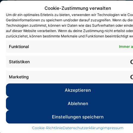
Cookie-Zustimmung verwalten
Deutsche
Um dir ein optimales Erlebnis zu bieten, verwenden wir Technologien wie Co
Geräteinformationen zu speichern und/oder darauf zuzugreifen. Wenn du di
Kindermeisterschaft
Technologien zustimmst, können wir Daten wie das Surfverhalten oder einde
auf dieser Website verarbeiten. Wenn du deine Zustimmung nicht erteilst ode
30. März 2026
zurückziehst, können bestimmte Merkmale und Funktionen beeinträchtigt w
Am vergangenen Wochenende fand in
Funktional
Immer a
Halle die Deutsche
Kindermeisterschaft statt,...
Statistiken
Marketing
Akzeptieren
Ablehnen
Einstellungen speichern
Cookie-Richtlinie
Datenschutzerklärung
Impressum