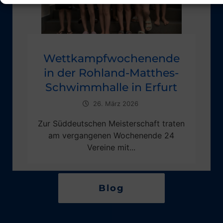
Wettkampfwochenende
in der Rohland-Matthes-
Schwimmhalle in Erfurt
26. März 2026
Zur Süddeutschen Meisterschaft traten
am vergangenen Wochenende 24
Vereine mit...
Blog