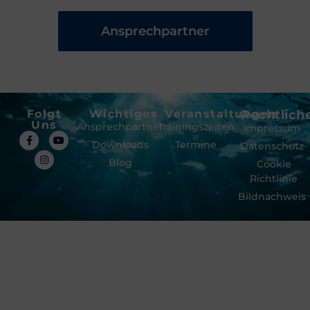
Ansprechpartner
Folgt
Wichtiges
Veranstaltungen
Rechtlich
Uns
Ansprechpartner
Trainingszeiten
Impressum
Downloads
Termine
Datenschutz
Blog
Cookie
Richtlinie
Bildnachweis