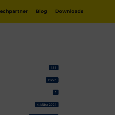
echpartner
Blog
Downloads
183
112kb
1
4. März 2024