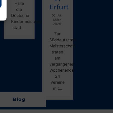
Halle
Erfurt
die
Deutsche
26.
März
Kindermeisterschaft
2026
statt,...
Zur
Süddeutschen
Meisterschaft
traten
am
vergangenen
Wochenende
24
Vereine
mit...
Blog