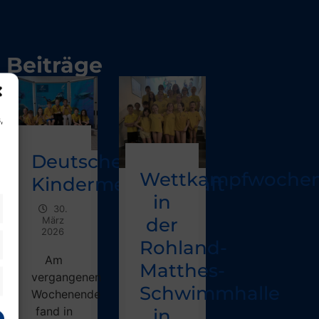
Beiträge
,
enregen
Deutsche
Wettkampfwoche
Kindermeisterschaft
in
30.
der
März
2026
Rohland-
in“
Am
Matthes-
k
vergangenen
Schwimmhalle
Wochenende
fand in
in