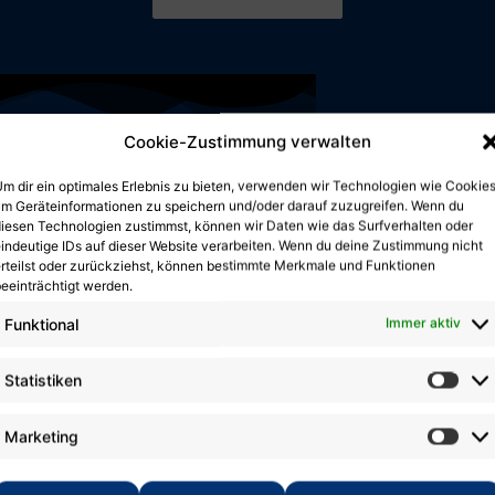
Cookie-Zustimmung verwalten
m dir ein optimales Erlebnis zu bieten, verwenden wir Technologien wie Cookies
m Geräteinformationen zu speichern und/oder darauf zuzugreifen. Wenn du
iesen Technologien zustimmst, können wir Daten wie das Surfverhalten oder
Medaill
indeutige IDs auf dieser Website verarbeiten. Wenn du deine Zustimmung nicht
rteilst oder zurückziehst, können bestimmte Merkmale und Funktionen
für
eeinträchtigt werden.
den
Funktional
Immer aktiv
TC
„submar
Statistiken
Pößnec
Marketing
e.V.
7. Mai