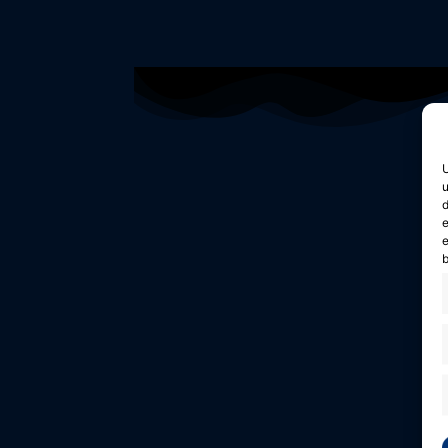
U
u
d
e
e
b