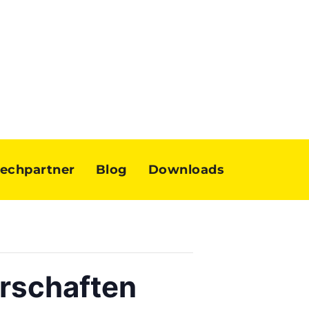
echpartner
Blog
Downloads
rschaften