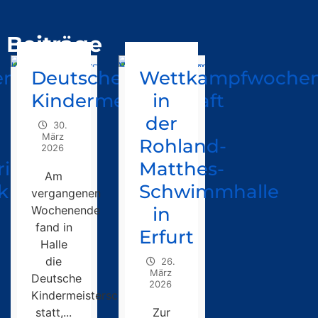
Beiträge
enregen
Deutsche
Wettkampfwoche
Kindermeisterschaft
in
der
30.
März
Rohland-
2026
in“
Matthes-
Am
k
Schwimmhalle
vergangenen
Wochenende
in
fand in
Erfurt
Halle
die
26.
März
Deutsche
2026
Kindermeisterschaft
statt,...
Zur