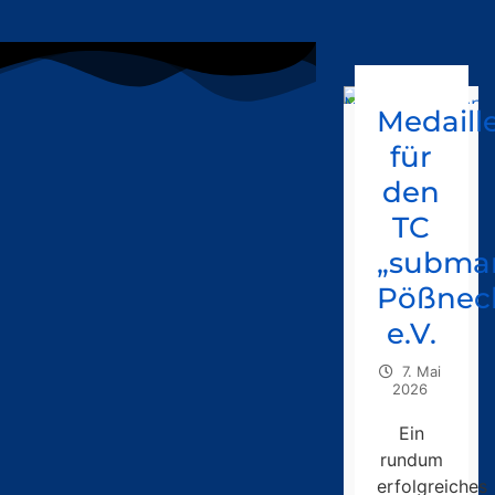
Medaill
für
den
TC
„submar
Pößnec
e.V.
7. Mai
2026
Ein
rundum
erfolgreiches