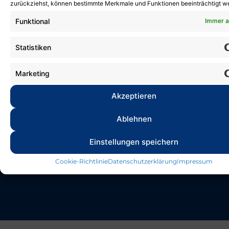
zurückziehst, können bestimmte Merkmale und Funktionen beeinträchtigt w
Wettkampfwochenende
in der Rohland-Matthes-
Funktional
Immer a
Schwimmhalle in Erfurt
Statistiken
26. März 2026
Marketing
Zur Süddeutschen Meisterschaft traten
am vergangenen Wochenende 24
Akzeptieren
Vereine mit...
Ablehnen
Einstellungen speichern
Blog
Cookie-Richtlinie
Datenschutzerklärung
Impressum