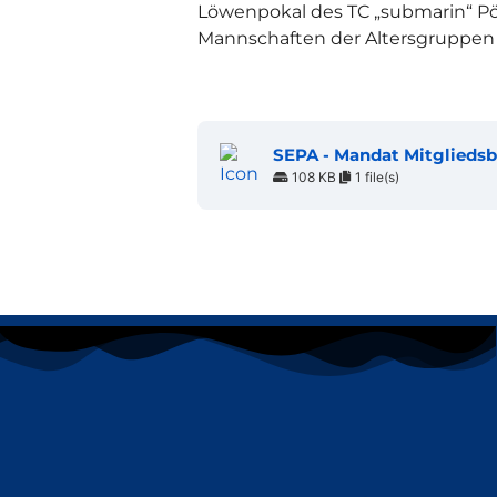
Löwenpokal des TC „submarin“ P
Mannschaften der Altersgruppen 
SEPA - Mandat Mitgliedsb
108 KB
1 file(s)