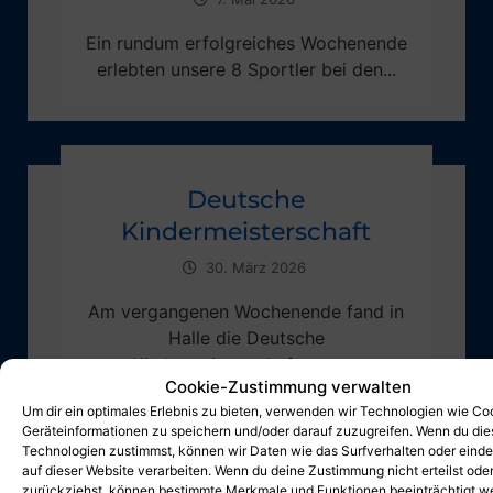
Ein rundum erfolgreiches Wochenende
erlebten unsere 8 Sportler bei den...
Deutsche
Kindermeisterschaft
30. März 2026
Am vergangenen Wochenende fand in
Halle die Deutsche
Kindermeisterschaft statt,...
Cookie-Zustimmung verwalten
Um dir ein optimales Erlebnis zu bieten, verwenden wir Technologien wie Co
Geräteinformationen zu speichern und/oder darauf zuzugreifen. Wenn du di
Technologien zustimmst, können wir Daten wie das Surfverhalten oder einde
auf dieser Website verarbeiten. Wenn du deine Zustimmung nicht erteilst ode
zurückziehst, können bestimmte Merkmale und Funktionen beeinträchtigt w