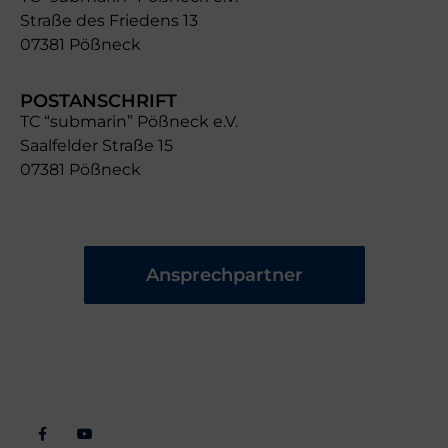
Straße des Friedens 13
07381 Pößneck
POSTANSCHRIFT
TC “submarin” Pößneck e.V.
Saalfelder Straße 15
07381 Pößneck
Ansprechpartner
Folgt
Wichtiges
Veranstaltungen
Rechtlich
Uns
Ansprechpartner
Trainingszeiten
Impressum
Downloads
Termine
Datenschutz