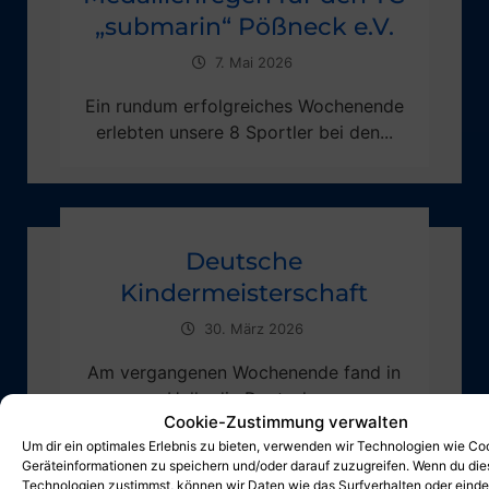
„submarin“ Pößneck e.V.
7. Mai 2026
Ein rundum erfolgreiches Wochenende
erlebten unsere 8 Sportler bei den...
Deutsche
Kindermeisterschaft
30. März 2026
Am vergangenen Wochenende fand in
Halle die Deutsche
Cookie-Zustimmung verwalten
Kindermeisterschaft statt,...
Um dir ein optimales Erlebnis zu bieten, verwenden wir Technologien wie Co
Geräteinformationen zu speichern und/oder darauf zuzugreifen. Wenn du di
Technologien zustimmst, können wir Daten wie das Surfverhalten oder einde