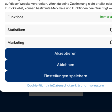
auf dieser Website verarbeiten. Wenn du deine Zustimmung nicht erteilst ode
zurückziehst, können bestimmte Merkmale und Funktionen beeinträchtigt w
Wettkampfwochenende
Funktional
Immer a
in der Rohland-Matthes-
Schwimmhalle in Erfurt
Statistiken
26. März 2026
Marketing
Zur Süddeutschen Meisterschaft traten
Akzeptieren
am vergangenen Wochenende 24
Vereine mit...
Ablehnen
Einstellungen speichern
Cookie-Richtlinie
Datenschutzerklärung
Impressum
Blog