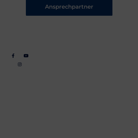
Ansprechpartner
Folgt
Wichtiges
Veranstaltungen
Rechtlich
Uns
Ansprechpartner
Trainingszeiten
Impressum
Downloads
Termine
Datenschutz
Blog
Cookie
Richtlinie
Bildnachweis