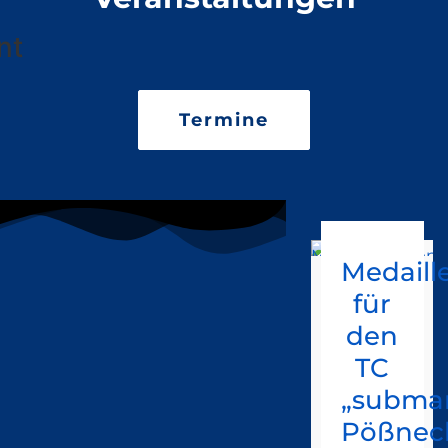
nt
Termine
Medaill
für
den
TC
„submar
Pößnec