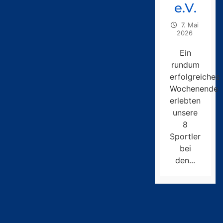
e.V.
7. Mai
2026
Ein
rundum
erfolgreiches
Wochenende
erlebten
unsere
8
Sportler
bei
den...