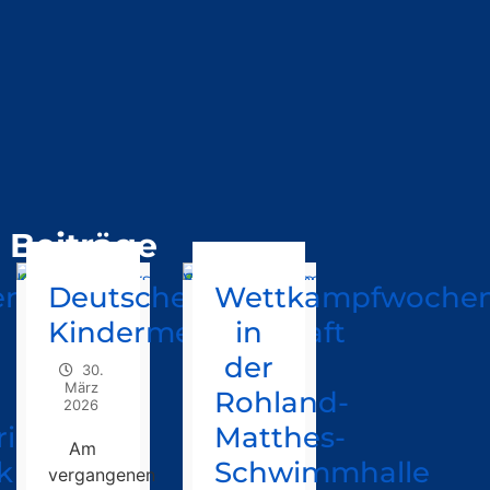
Beiträge
enregen
Deutsche
Wettkampfwoche
Kindermeisterschaft
in
der
30.
März
Rohland-
2026
in“
Matthes-
Am
k
Schwimmhalle
vergangenen