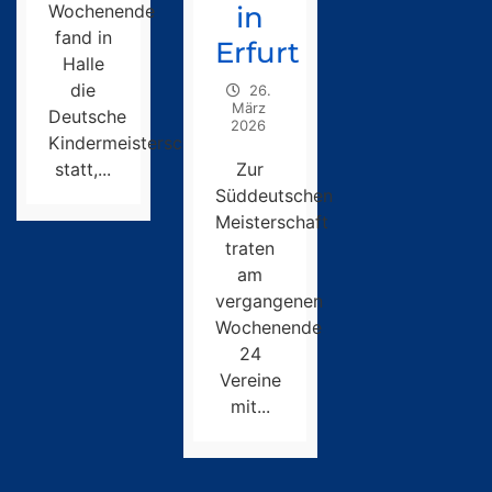
Wochenende
in
fand in
Erfurt
Halle
die
26.
März
Deutsche
2026
Kindermeisterschaft
statt,...
Zur
Süddeutschen
Meisterschaft
traten
am
vergangenen
Wochenende
24
Vereine
mit...