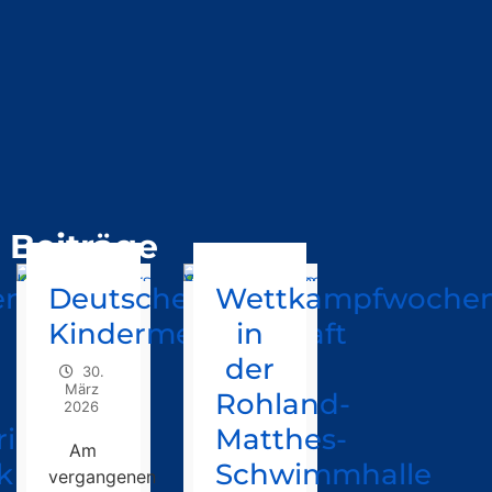
Beiträge
enregen
Deutsche
Wettkampfwoche
Kindermeisterschaft
in
der
30.
März
Rohland-
2026
in“
Matthes-
Am
k
Schwimmhalle
vergangenen