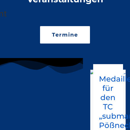
nt
Termine
Medaill
für
den
TC
„submar
Pößnec