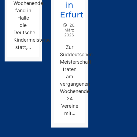
Wochenende
in
fand in
Erfurt
Halle
die
26.
März
Deutsche
2026
Kindermeisterschaft
statt,...
Zur
Süddeutschen
Meisterschaft
traten
am
vergangenen
Wochenende
24
Vereine
mit...