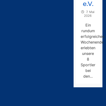
e.V.
7. Mai
2026
Ein
rundum
erfolgreiches
Wochenende
erlebten
unsere
8
Sportler
bei
den...