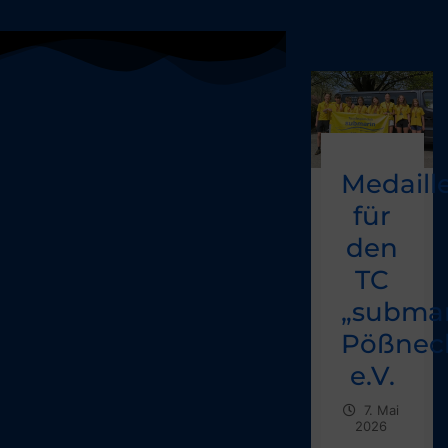
Medaill
für
den
TC
„submar
Pößnec
e.V.
7. Mai
2026