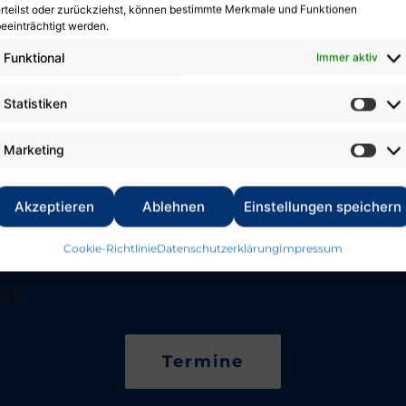
rteilst oder zurückziehst, können bestimmte Merkmale und Funktionen
eeinträchtigt werden.
Funktional
Immer aktiv
Statistiken
Marketing
Akzeptieren
Ablehnen
Einstellungen speichern
Veranstaltungen
Cookie-Richtlinie
Datenschutzerklärung
Impressum
nt
Termine