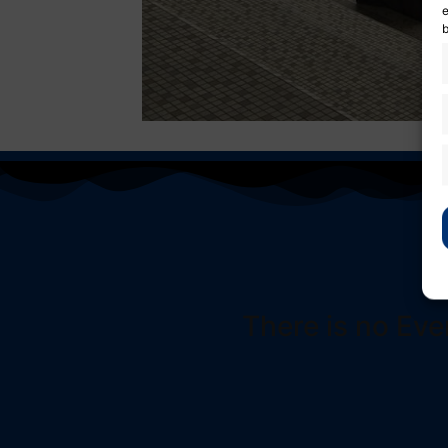
e
b
There is no Eve