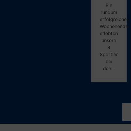
Ein
rundum
erfolgreiches
Wochenende
erlebten
unsere
8
Sportler
bei
den...