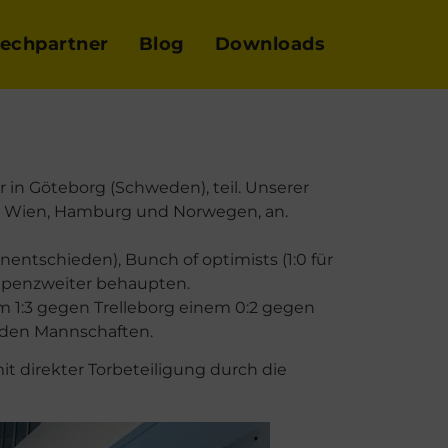
echpartner
Blog
Downloads
 in Göteborg (Schweden), teil. Unserer
aus Wien, Hamburg und Norwegen, an.
ntschieden), Bunch of optimists (1:0 für
uppenzweiter behaupten.
m 1:3 gegen Trelleborg einem 0:2 gegen
enden Mannschaften.
mit direkter Torbeteiligung durch die