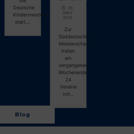
die
Deutsche
26.
März
Kindermeisterschaft
2026
statt,...
Zur
Süddeutschen
Meisterschaft
traten
am
vergangenen
Wochenende
24
Vereine
mit...
Blog