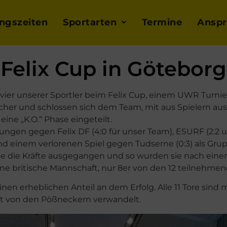
ingszeiten
Sportarten
Termine
Anspr
Felix Cup in Göteborg
ier unserer Sportler beim Felix Cup, einem UWR Turnier
eicher und schlossen sich dem Team, mit aus Spielern 
ine „K.O.“ Phase eingeteilt.
en gegen Felix DF (4:0 für unser Team), ESURF (2:2 une
 und einem verlorenen Spiel gegen Tudserne (0:3) als Gr
ase die Kräfte ausgegangen und so wurden sie nach eine
ine britische Mannschaft, nur 8er von den 12 teilnehm
inen erheblichen Anteil an dem Erfolg. Alle 11 Tore sind 
kt von den Pößneckern verwandelt.