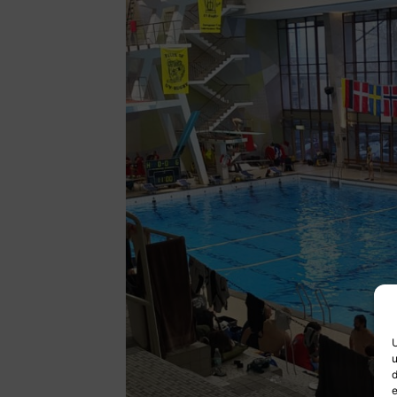
U
u
d
e