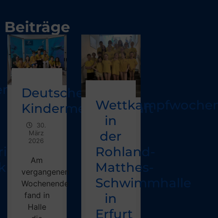
Beiträge
enregen
Deutsche
Wettkampfwoche
Kindermeisterschaft
in
30.
der
März
2026
Rohland-
in“
Am
Matthes-
k
vergangenen
Schwimmhalle
Wochenende
fand in
in
Halle
Erfurt