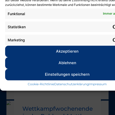
auf dieser Website verarbeiten. Wenn du deine Zustimmung nicht erteilst ode
zurückziehst, können bestimmte Merkmale und Funktionen beeinträchtigt w
Funktional
Immer a
Statistiken
Marketing
Deutsche
Akzeptieren
Kindermeisterschaft
Ablehnen
30. März 2026
Einstellungen speichern
Am vergangenen Wochenende fand in
Halle die Deutsche
Cookie-Richtlinie
Datenschutzerklärung
Impressum
Kindermeisterschaft statt,...
Wettkampfwochenende