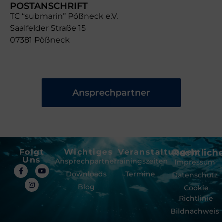
POSTANSCHRIFT
TC “submarin” Pößneck e.V.
Saalfelder Straße 15
07381 Pößneck
Ansprechpartner
Folgt
Wichtiges
Veranstaltungen
Rechtlich
Uns
Ansprechpartner
Trainingszeiten
Impressum
Downloads
Termine
Datenschutz
Blog
Cookie
Richtlinie
Bildnachweis