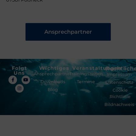
Ansprechpartner
Folgt
Wichtiges
Veranstaltungen
Rechtlich
Uns
Ansprechpartner
Trainingszeiten
Impressum
Downloads
Termine
Datenschutz
Blog
Cookie
Richtlinie
Bildnachweis