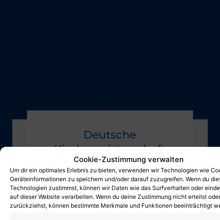
Deutsche
Kindermeisterschaft
Cookie-Zustimmung verwalten
30. März 2026
Um dir ein optimales Erlebnis zu bieten, verwenden wir Technologien wie Co
Geräteinformationen zu speichern und/oder darauf zuzugreifen. Wenn du di
Am vergangenen Wochenende fand in
Technologien zustimmst, können wir Daten wie das Surfverhalten oder einde
Halle die Deutsche
auf dieser Website verarbeiten. Wenn du deine Zustimmung nicht erteilst ode
zurückziehst, können bestimmte Merkmale und Funktionen beeinträchtigt w
Kindermeisterschaft statt,...