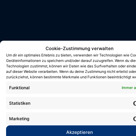
Cookie-Zustimmung verwalten
Um dir ein optimales Erlebnis zu bieten, verwenden wir Technologien wie Co
Geräteinformationen zu speichern und/oder darauf zuzugreifen. Wenn du di
Technologien zustimmst, können wir Daten wie das Surfverhalten oder einde
auf dieser Website verarbeiten. Wenn du deine Zustimmung nicht erteilst ode
zurückziehst, können bestimmte Merkmale und Funktionen beeinträchtigt w
Funktional
Immer a
Deutsche
Kindermeisterschaft
Statistiken
30. März 2026
Marketing
Am vergangenen Wochenende fand in
Halle die Deutsche
Akzeptieren