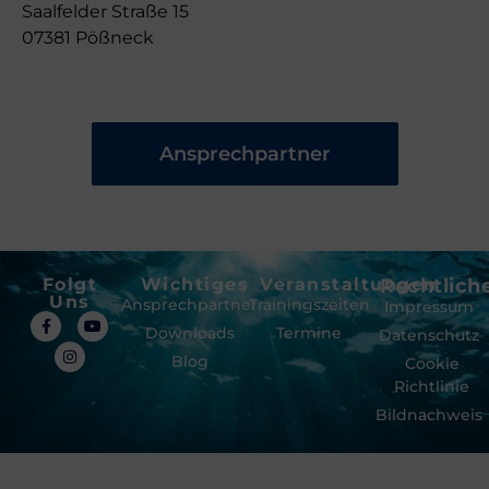
Saalfelder Straße 15
07381 Pößneck
Ansprechpartner
Folgt
Wichtiges
Veranstaltungen
Rechtlich
Uns
Ansprechpartner
Trainingszeiten
Impressum
Downloads
Termine
Datenschutz
Blog
Cookie
Richtlinie
Bildnachweis