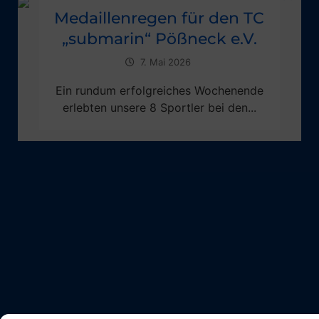
Medaillenregen für den TC
„submarin“ Pößneck e.V.
7. Mai 2026
Ein rundum erfolgreiches Wochenende
erlebten unsere 8 Sportler bei den...