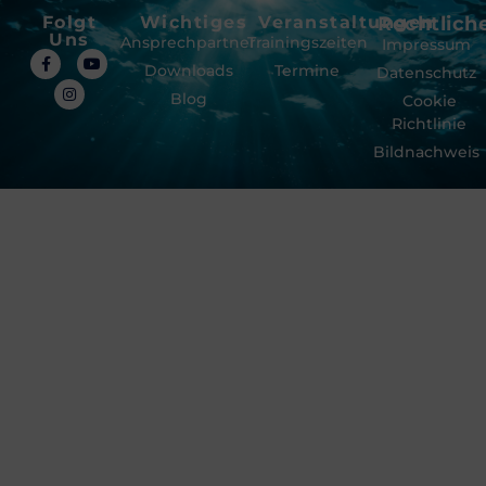
Folgt
Wichtiges
Veranstaltungen
Rechtlich
Uns
Ansprechpartner
Trainingszeiten
Impressum
Downloads
Termine
Datenschutz
Blog
Cookie
Richtlinie
Bildnachweis