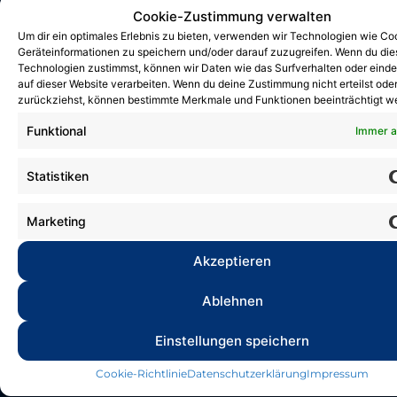
Cookie-Zustimmung verwalten
Um dir ein optimales Erlebnis zu bieten, verwenden wir Technologien wie Co
Geräteinformationen zu speichern und/oder darauf zuzugreifen. Wenn du di
Deutsche
Technologien zustimmst, können wir Daten wie das Surfverhalten oder einde
Kindermeisterschaft
auf dieser Website verarbeiten. Wenn du deine Zustimmung nicht erteilst ode
zurückziehst, können bestimmte Merkmale und Funktionen beeinträchtigt w
30. März 2026
Funktional
Immer a
Am vergangenen Wochenende fand in
Halle die Deutsche
Statistiken
Kindermeisterschaft statt,...
Marketing
Akzeptieren
Ablehnen
Einstellungen speichern
Cookie-Richtlinie
Datenschutzerklärung
Impressum