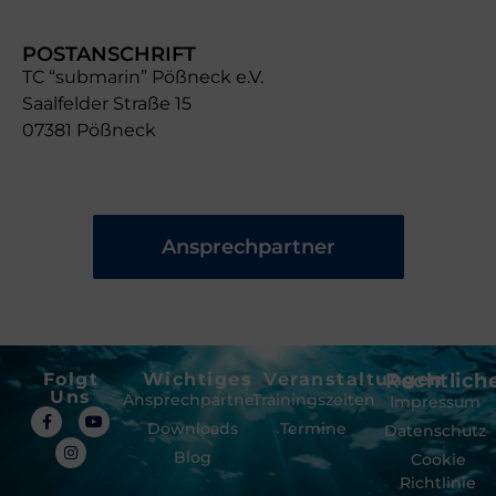
POSTANSCHRIFT
TC “submarin” Pößneck e.V.
Saalfelder Straße 15
07381 Pößneck
Ansprechpartner
Folgt
Wichtiges
Veranstaltungen
Rechtlich
Uns
Ansprechpartner
Trainingszeiten
Impressum
Downloads
Termine
Datenschutz
Blog
Cookie
Richtlinie