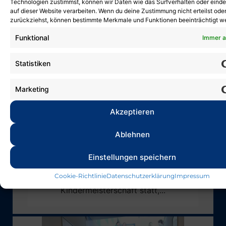
Technologien zustimmst, können wir Daten wie das Surfverhalten oder einde
auf dieser Website verarbeiten. Wenn du deine Zustimmung nicht erteilst ode
zurückziehst, können bestimmte Merkmale und Funktionen beeinträchtigt w
Funktional
Immer a
Statistiken
Marketing
Akzeptieren
Deutsche
Kindermeisterschaft
Ablehnen
30. März 2026
Einstellungen speichern
Am vergangenen Wochenende fand in
Cookie-Richtlinie
Datenschutzerklärung
Impressum
Halle die Deutsche
Kindermeisterschaft statt,...