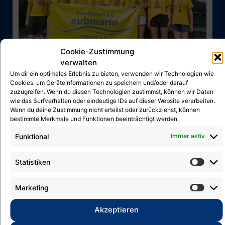
Cookie-Zustimmung
verwalten
Um dir ein optimales Erlebnis zu bieten, verwenden wir Technologien wie
Cookies, um Geräteinformationen zu speichern und/oder darauf
zuzugreifen. Wenn du diesen Technologien zustimmst, können wir Daten
Medaillenregen für den TC
wie das Surfverhalten oder eindeutige IDs auf dieser Website verarbeiten.
„submarin“ Pößneck e.V.
Wenn du deine Zustimmung nicht erteilst oder zurückziehst, können
bestimmte Merkmale und Funktionen beeinträchtigt werden.
7. Mai 2026
Funktional
Immer aktiv
Ein rundum erfolgreiches Wochenende
erlebten unsere 8 Sportler bei den...
Statistiken
Marketing
Akzeptieren