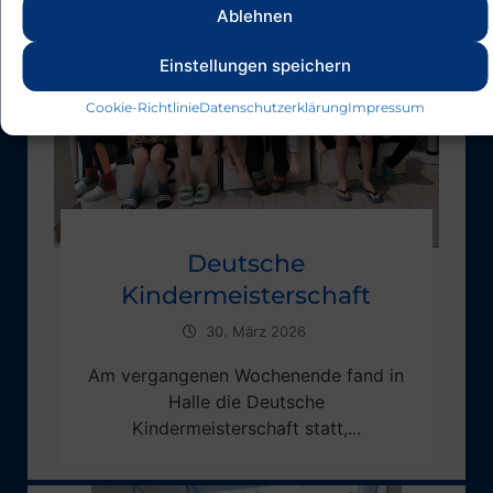
Ablehnen
Einstellungen speichern
Cookie-Richtlinie
Datenschutzerklärung
Impressum
Deutsche
Kindermeisterschaft
30. März 2026
Am vergangenen Wochenende fand in
Halle die Deutsche
Kindermeisterschaft statt,...