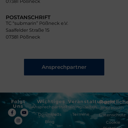
07381 Pößneck
POSTANSCHRIFT
TC “submarin” Pößneck e.V.
Saalfelder Straße 15
07381 Pößneck
Ansprechpartner
Folgt
Wichtiges
Veranstaltungen
Rechtlich
Uns
Ansprechpartner
Trainingszeiten
Impressum
Downloads
Termine
Datenschutz
Blog
Cookie