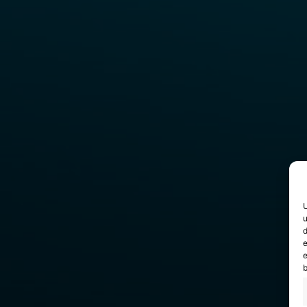
U
u
d
e
e
b